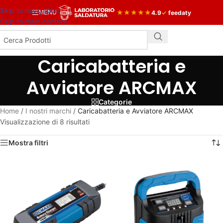
Skip to navigation
★
★
★
★
★
4.9
✓
feedaty
MENU
Skip to main content
Caricabatteria e
Avviatore ARCMAX
Categorie
Home
/
I nostri marchi
/
Caricabatteria e Avviatore ARCMAX
Visualizzazione di 8 risultati
Mostra filtri