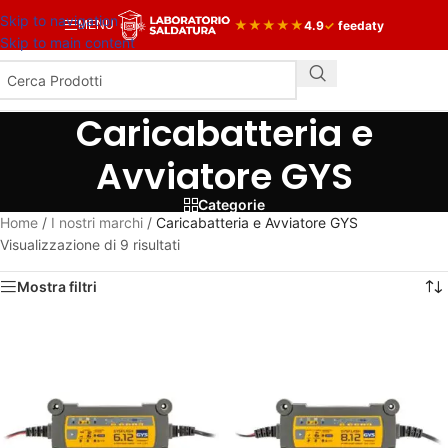
Skip to navigation
★
★
★
★
★
4.9
✓
feedaty
MENU
Skip to main content
Caricabatteria e
Avviatore GYS
Categorie
Home
/
I nostri marchi
/
Caricabatteria e Avviatore GYS
Visualizzazione di 9 risultati
Mostra filtri