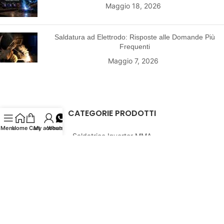
Maggio 18, 2026
Saldatura ad Elettrodo: Risposte alle Domande Più
Frequenti
Maggio 7, 2026
CATEGORIE PRODOTTI
Menu
Home
Cart
My account
Whatsapp
Saldatrice Inverter MMA
Saldatrice Lincoln
Elettrodi per saldatura
Saldatura TIG
Saldatrice a filo
Taglio al PLASMA
Saldatrice per alluminio
Riparazione carrozzeria
Gas per saldatura