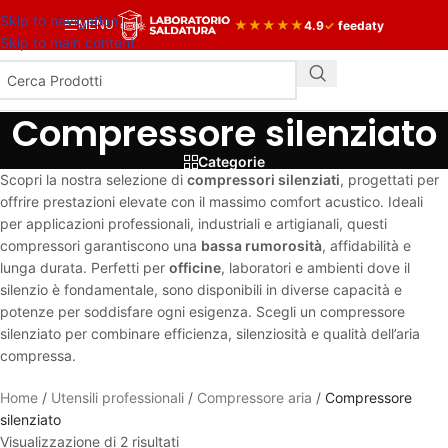
Skip to navigation
★
★
★
★
★
4.9
✓
feedaty
MENU
Skip to main content
Compressore silenziato
Categorie
Scopri la nostra selezione di
compressori silenziati
, progettati per
offrire prestazioni elevate con il massimo comfort acustico. Ideali
per applicazioni professionali, industriali e artigianali, questi
compressori garantiscono una
bassa rumorosità
, affidabilità e
lunga durata. Perfetti per
officine
, laboratori e ambienti dove il
silenzio è fondamentale, sono disponibili in diverse capacità e
potenze per soddisfare ogni esigenza. Scegli un compressore
silenziato per combinare efficienza, silenziosità e qualità dell’aria
compressa.
Home
/
Utensili professionali
/
Compressore aria
/
Compressore
silenziato
Visualizzazione di 2 risultati