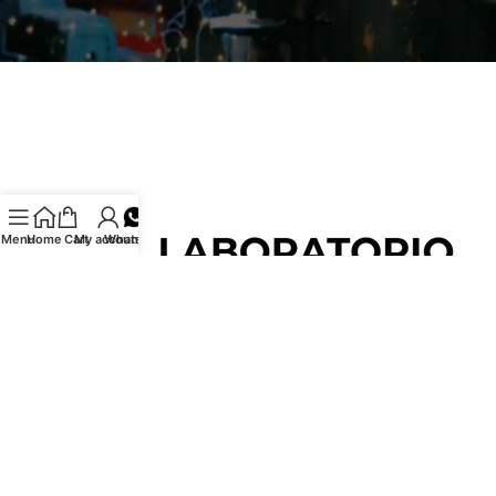
Menu
Home
Cart
My account
Whatsapp
Specialisti in attrezzature per saldatura. Distributore autorizzato dei
migliori marchi di saldatrici inverter, TIG, MIG/MAG, taglio plasma e
accessori. Centro assistenza Italia, spedizione gratuita sopra gli
80€. La scelta dei professionisti per qualità e affidabilità.