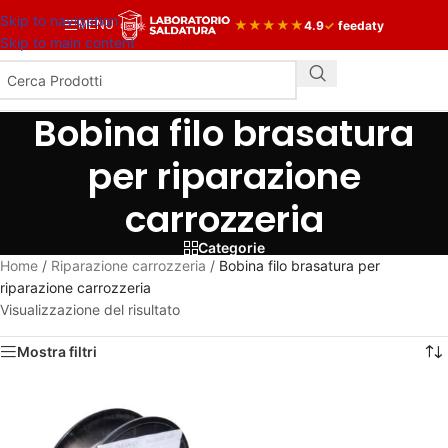
Skip to navigation
★
★
★
★
★
4.9
✓
feedaty
MENU
Skip to main content
Bobina filo brasatura
per riparazione
carrozzeria
Categorie
Home
/
Riparazione carrozzeria
/
Bobina filo brasatura per
riparazione carrozzeria
Visualizzazione del risultato
Mostra filtri