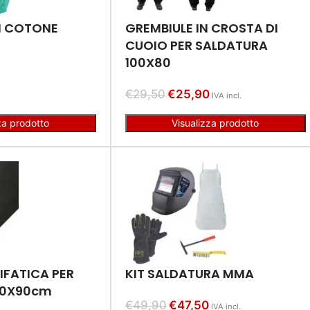
N COTONE
GREMBIULE IN CROSTA DI
CUOIO PER SALDATURA
100X80
€
29,50
€
25,90
IVA incl.
za prodotto
Visualizza prodotto
IFATICA PER
KIT SALDATURA MMA
60X90cm
€
49,90
€
47,50
IVA incl.