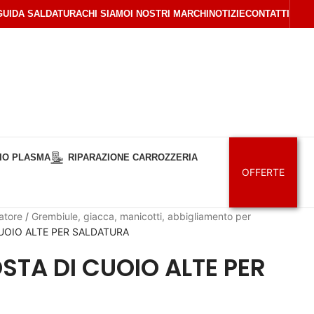
GUIDA SALDATURA
CHI SIAMO
I NOSTRI MARCHI
NOTIZIE
CONTATTI
IO PLASMA
RIPARAZIONE CARROZZERIA
OFFERTE
atore
/
Grembiule, giacca, manicotti, abbigliamento per
UOIO ALTE PER SALDATURA
STA DI CUOIO ALTE PER