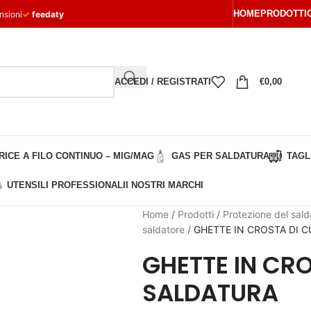
HOME
PRODOTTI
nsioni
✓
feedaty
ACCEDI / REGISTRATI
€
0,00
ICE A FILO CONTINUO – MIG/MAG
GAS PER SALDATURA
TAGL
UTENSILI PROFESSIONALI
I NOSTRI MARCHI
Home
/
Prodotti
/
Protezione del sald
saldatore
/
GHETTE IN CROSTA DI C
GHETTE IN CRO
SALDATURA