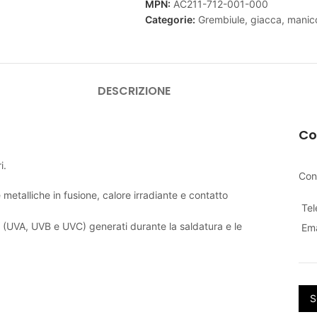
MPN:
AC211-712-001-000
Categorie:
Grembiule, giacca, manico
DESCRIZIONE
Co
i.
Con
 metalliche in fusione, calore irradiante e contatto
Te
 (UVA, UVB e UVC) generati durante la saldatura e le
Ema
S