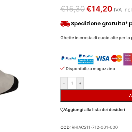
€
15,30
€
14,20
IVA incl
Spedizione gratuita* pe
Ghette in crosta di cuoio alte per la
Disponibile a magazzino
Alternative:
-
+
A
Aggiungi alla lista dei desideri
COD:
RHIAC211-712-001-000