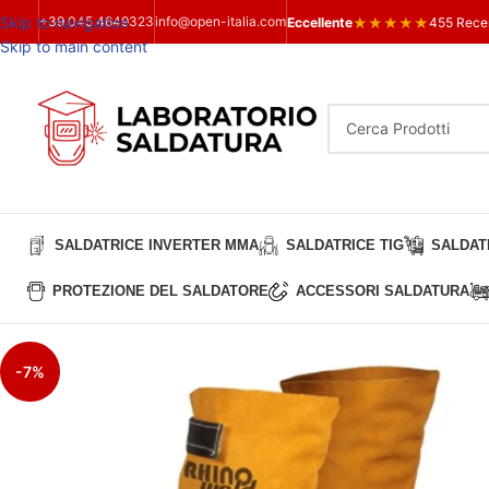
Skip to navigation
+39 045 4649323
info@open-italia.com
★
★
★
★
★
Eccellente
455 Rece
Skip to main content
SALDATRICE INVERTER MMA
SALDATRICE TIG
SALDATR
PROTEZIONE DEL SALDATORE
ACCESSORI SALDATURA
-7%