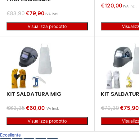
€
120,00
IVA incl.
€
83,90
€
79,90
IVA incl.
Visualizza prodotto
Visualiz
KIT SALDATURA MIG
KIT SALDATUR
€
63,35
€
60,00
€
79,30
€
75,90
IVA incl.
Visualizza prodotto
Visualiz
Eccellente