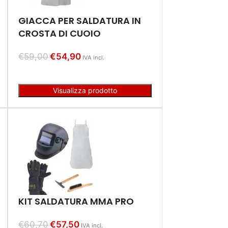
GIACCA PER SALDATURA IN
CROSTA DI CUOIO
€
59,00
€
54,90
IVA incl.
Visualizza prodotto
KIT SALDATURA MMA PRO
€
60,70
€
57,50
IVA incl.