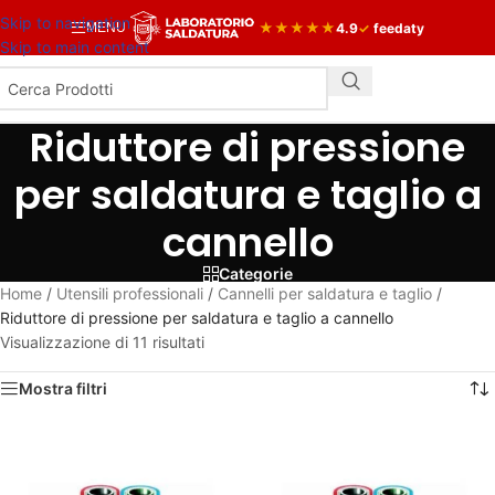
Skip to navigation
★
★
★
★
★
4.9
✓
feedaty
MENU
Skip to main content
Riduttore di pressione
per saldatura e taglio a
cannello
Categorie
Home
/
Utensili professionali
/
Cannelli per saldatura e taglio
/
Riduttore di pressione per saldatura e taglio a cannello
Visualizzazione di 11 risultati
Mostra filtri