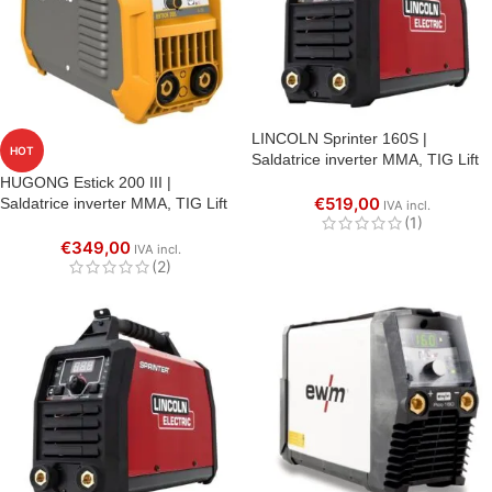
LINCOLN Sprinter 160S |
HOT
Saldatrice inverter MMA, TIG Lift
HUGONG Estick 200 III |
€
519,00
Saldatrice inverter MMA, TIG Lift
IVA incl.
(1)
€
349,00
IVA incl.
(2)