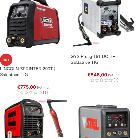
GYS Protig 161 DC HF |
HOT
Saldatrice TIG
LINCOLN SPRINTER 200T |
€
846,00
Saldatrice TIG
IVA incl.
(1)
€
775,00
IVA incl.
(1)