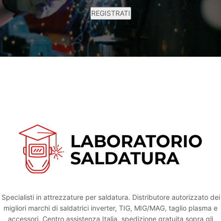
Specialisti in attrezzature per saldatura. Distributore autorizzato dei
migliori marchi di saldatrici inverter, TIG, MIG/MAG, taglio plasma e
accessori. Centro assistenza Italia, spedizione gratuita sopra gli