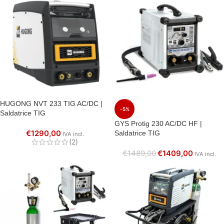
HUGONG NVT 233 TIG AC/DC |
-5%
Saldatrice TIG
GYS Protig 230 AC/DC HF |
€
1290,00
Saldatrice TIG
IVA incl.
(2)
€
1489,00
€
1409,00
IVA incl.