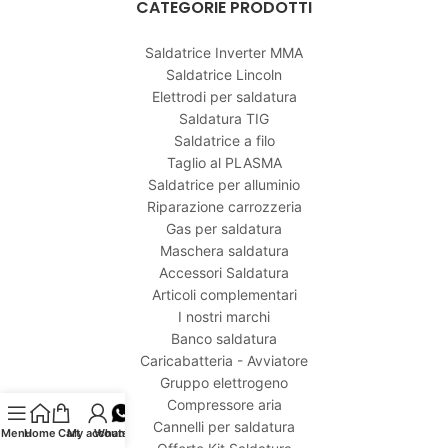
CATEGORIE PRODOTTI
Saldatrice Inverter MMA
Saldatrice Lincoln
Elettrodi per saldatura
Saldatura TIG
Saldatrice a filo
Taglio al PLASMA
Saldatrice per alluminio
Riparazione carrozzeria
Gas per saldatura
Maschera saldatura
Accessori Saldatura
Articoli complementari
I nostri marchi
Banco saldatura
Caricabatteria - Avviatore
Gruppo elettrogeno
Compressore aria
Cannelli per saldatura
Menu
Home
Cart
My account
Whatsapp