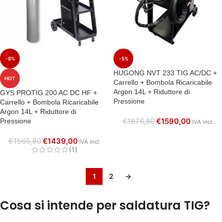
-8%
-5%
HUGONG NVT 233 TIG AC/DC +
HOT
Carrello + Bombola Ricaricabile
Argon 14L + Riduttore di
GYS PROTIG 200 AC DC HF +
Pressione
Carrello + Bombola Ricaricabile
Argon 14L + Riduttore di
€
1676,80
€
1590,00
Pressione
IVA incl.
€
1565,80
€
1439,00
IVA incl.
(1)
1
2
→
Cosa si intende per saldatura TIG?