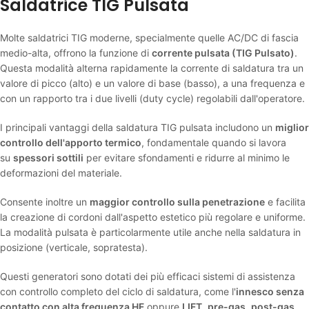
Saldatrice TIG Pulsata
Molte saldatrici TIG moderne, specialmente quelle AC/DC di fascia
medio-alta, offrono la funzione di
corrente pulsata (TIG Pulsato)
.
Questa modalità alterna rapidamente la corrente di saldatura tra un
valore di picco (alto) e un valore di base (basso), a una frequenza e
con un rapporto tra i due livelli (duty cycle) regolabili dall'operatore.
I principali vantaggi della saldatura TIG pulsata includono un
miglior
controllo dell'apporto termico
, fondamentale quando si lavora
su
spessori sottili
per evitare sfondamenti e ridurre al minimo le
deformazioni del materiale.
Consente inoltre un
maggior controllo sulla penetrazione
e facilita
la creazione di cordoni dall'aspetto estetico più regolare e uniforme.
La modalità pulsata è particolarmente utile anche nella saldatura in
posizione (verticale, sopratesta).
Questi generatori sono dotati dei più efficaci sistemi di assistenza
con controllo completo del ciclo di saldatura, come l'
innesco senza
contatto con alta frequenza HF
oppure
LIFT
,
pre-gas
,
post-gas
,