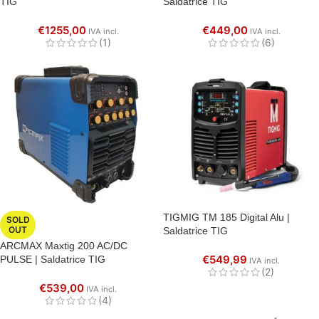
TIG
Saldatrice TIG
€
1255,00
€
449,00
IVA incl.
IVA incl.
(1)
(6)
TIGMIG TM 185 Digital Alu |
SOLD
OUT
Saldatrice TIG
ARCMAX Maxtig 200 AC/DC
€
549,99
PULSE | Saldatrice TIG
IVA incl.
(2)
€
539,00
IVA incl.
(4)