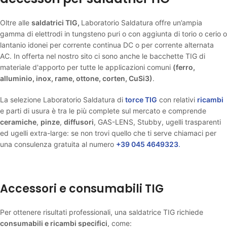
Oltre alle
saldatrici TIG,
Laboratorio Saldatura offre un’ampia
gamma di elettrodi in tungsteno puri o con aggiunta di torio o cerio o
lantanio idonei per corrente continua DC o per corrente alternata
AC. In offerta nel nostro sito ci sono anche le bacchette TIG di
materiale d'apporto per tutte le applicazioni comuni
(ferro,
alluminio, inox, rame, ottone, corten, CuSi3)
.
La selezione Laboratorio Saldatura di
torce TIG
con relativi
ricambi
e parti di usura è tra le più complete sul mercato e comprende
ceramiche
,
pinze
,
diffusori
, GAS-LENS, Stubby, ugelli trasparenti
ed ugelli extra-large: se non trovi quello che ti serve chiamaci per
una consulenza gratuita al numero
+39
045 4649323
.
Accessori e consumabili TIG
Per ottenere risultati professionali, una saldatrice TIG richiede
consumabili e ricambi specifici
, come: