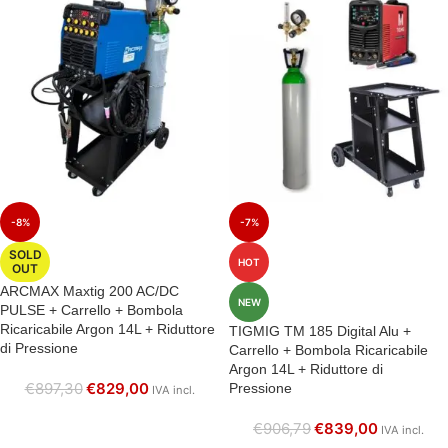
-8%
-7%
SOLD
HOT
OUT
ARCMAX Maxtig 200 AC/DC
NEW
PULSE + Carrello + Bombola
Ricaricabile Argon 14L + Riduttore
TIGMIG TM 185 Digital Alu +
di Pressione
Carrello + Bombola Ricaricabile
Argon 14L + Riduttore di
€
897,30
€
829,00
Pressione
IVA incl.
€
906,79
€
839,00
IVA incl.