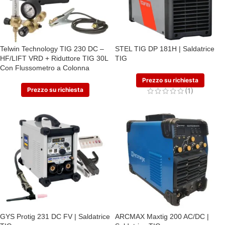
Telwin Technology TIG 230 DC –
STEL TIG DP 181H | Saldatrice
HF/LIFT VRD + Riduttore TIG 30L
TIG
Con Flussometro a Colonna
Prezzo su richiesta
Prezzo su richiesta
(1)
GYS Protig 231 DC FV | Saldatrice
ARCMAX Maxtig 200 AC/DC |