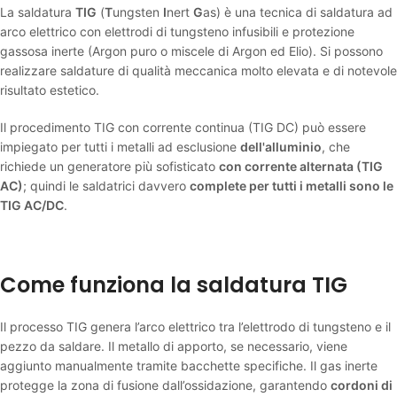
La saldatura
TIG
(
T
ungsten
I
nert
G
as) è una tecnica di saldatura ad
arco elettrico con elettrodi di tungsteno infusibili e protezione
gassosa inerte (Argon puro o miscele di Argon ed Elio). Si possono
realizzare saldature di qualità meccanica molto elevata e di notevole
risultato estetico.
Il procedimento TIG con corrente continua (TIG DC) può essere
impiegato per tutti i metalli ad esclusione
dell'alluminio
, che
richiede un generatore più sofisticato
con corrente alternata (TIG
AC)
; quindi le saldatrici davvero
complete per tutti i metalli sono le
TIG AC/DC
.
Come funziona la saldatura TIG
Il processo TIG genera l’arco elettrico tra l’elettrodo di tungsteno e il
pezzo da saldare. Il metallo di apporto, se necessario, viene
aggiunto manualmente tramite bacchette specifiche. Il gas inerte
protegge la zona di fusione dall’ossidazione, garantendo
cordoni di