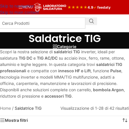
Skip to navigation
★
★
★
★
★
4.9
✓
feedaty
MENU
Skip to main content
Saldatrice TIG
Categorie
Scopri la nostra selezione di
saldatrici TIG
inverter, ideali per
saldatura
TIG DC
e
TIG AC/DC
su acciaio inox, ferro, rame, ottone,
alluminio e leghe leggere. In questa categoria trovi
saldatrici TIG
professionali
e compatte con
innesco HF o Lift
, funzione
Pulse
,
tecnologia inverter e modelli MMA/TIG multifunzione, adatti a
officina, carpenteria, manutenzione e lavorazioni di precisione.
Disponibili anche soluzioni complete con carrello,
bombola Argon
,
riduttore di pressione e
accessori TIG
.
Home
/
Saldatrice TIG
Visualizzazione di 1-28 di 42 risultati
Mostra filtri