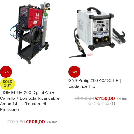
-7%
-4%
GYS Protig 200 AC/DC HF |
SOLD
OUT
Saldatrice TIG
TIGMIG TM 200 Digital Alu +
€
1209,00
€
1159,00
Carrello + Bombola Ricaricabile
IVA incl.
(1)
Argon 14L + Riduttore di
Pressione
€
975,80
€
909,00
IVA incl.