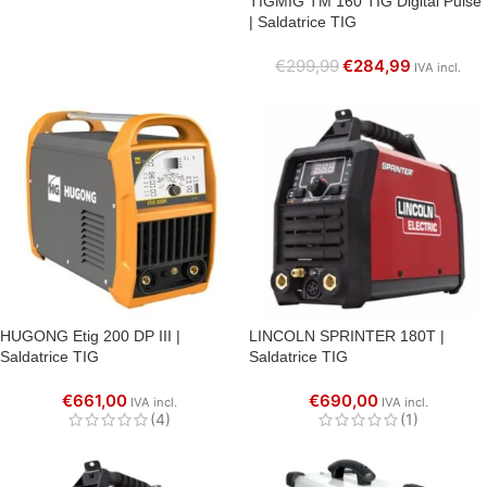
TIGMIG TM 160 TIG Digital Pulse
| Saldatrice TIG
€
299,99
€
284,99
IVA incl.
HUGONG Etig 200 DP III |
LINCOLN SPRINTER 180T |
Saldatrice TIG
Saldatrice TIG
€
661,00
€
690,00
IVA incl.
IVA incl.
(4)
(1)