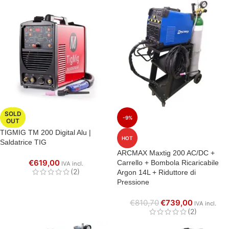
SOLD
-9%
OUT
TIGMIG TM 200 Digital Alu |
HOT
Saldatrice TIG
ARCMAX Maxtig 200 AC/DC +
€
619,00
Carrello + Bombola Ricaricabile
IVA incl.
(2)
Argon 14L + Riduttore di
Pressione
€
810,70
€
739,00
IVA incl.
(2)