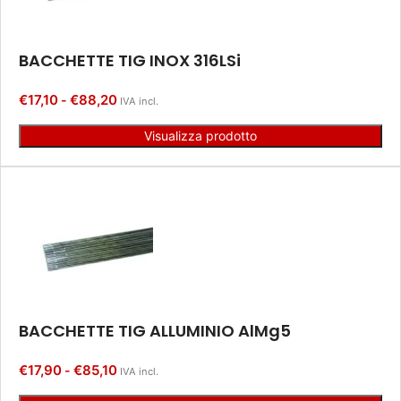
BACCHETTE TIG INOX 316LSi
€
17,10
€
88,20
-
IVA incl.
Visualizza prodotto
BACCHETTE TIG ALLUMINIO AlMg5
€
17,90
€
85,10
-
IVA incl.