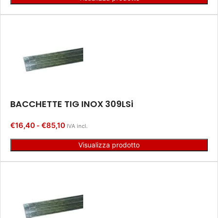
BACCHETTE TIG INOX 309LSi
€
16,40
€
85,10
-
IVA incl.
Visualizza prodotto