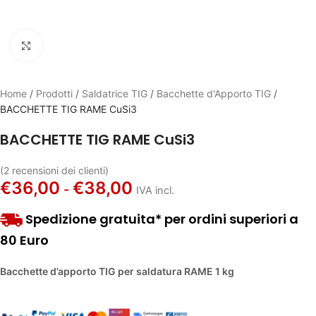
Click to enlarge
Home
/
Prodotti
/
Saldatrice TIG
/
Bacchette d'Apporto TIG
/
BACCHETTE TIG RAME CuSi3
BACCHETTE TIG RAME CuSi3
(
2
recensioni dei clienti)
€
36,00
€
38,00
-
IVA incl.
Spedizione gratuita* per ordini superiori a
80 Euro
Bacchette d’apporto TIG per saldatura RAME 1 kg