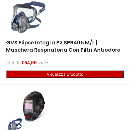
GVS Elipse Integra P3 SPR405 M/L |
Maschera Respiratoria Con Filtri Antiodore
€
64,00
€
54,99
IVA incl.
Visualizza prodotto