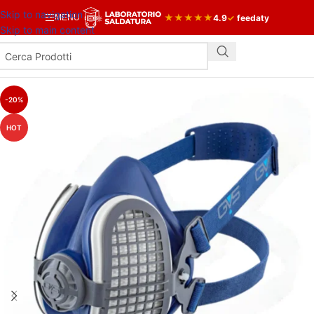
Skip to navigation
★
★
★
★
★
4.9
✓
feedaty
MENU
Skip to main content
-20%
HOT