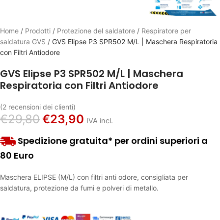
Home
/
Prodotti
/
Protezione del saldatore
/
Respiratore per
saldatura GVS
/
GVS Elipse P3 SPR502 M/L | Maschera Respiratoria
con Filtri Antiodore
GVS Elipse P3 SPR502 M/L | Maschera
Respiratoria con Filtri Antiodore
(
2
recensioni dei clienti)
€
29,80
€
23,90
IVA incl.
Spedizione gratuita* per ordini superiori a
80 Euro
Maschera ELIPSE (M/L) con filtri anti odore, consigliata per
saldatura, protezione da fumi e polveri di metallo.