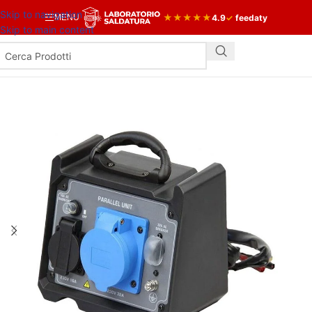
Skip to navigation
★
★
★
★
★
4.9
✓
feedaty
MENU
Skip to main content