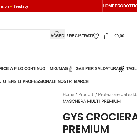
HOME
PRODOTTI
nsioni
✓
feedaty
ACCEDI / REGISTRATI
€
0,00
ICE A FILO CONTINUO – MIG/MAG
GAS PER SALDATURA
TAGL
UTENSILI PROFESSIONALI
I NOSTRI MARCHI
Home
/
Prodotti
/
Protezione del sald
MASCHERA MULTI PREMIUM
GYS CROCIERA
PREMIUM