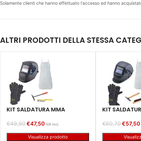
Solamente clienti che hanno effettuato l'accesso ed hanno acquista
ALTRI PRODOTTI DELLA STESSA CATE
KIT SALDATURA MMA
KIT SALDATU
€
49,90
€
47,50
€
60,70
€
57,50
IVA incl.
Visualizza prodotto
Visualiz