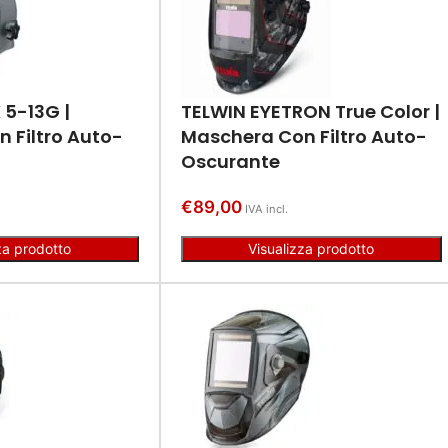
5-13G |
TELWIN EYETRON True Color |
 Filtro Auto-
Maschera Con Filtro Auto-
Oscurante
€
89,00
IVA incl.
za prodotto
Visualizza prodotto