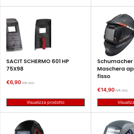
SACIT SCHERMO 601 HP
Schumacher L
75X98
Maschera apri
fisso
€
6,90
IVA incl.
€
14,90
IVA incl.
Visualizza prodotto
Visualiz