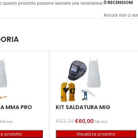
0 RECENSIONI
to questo prodotto possono lasciare una recensione.
Ancora non ci so
GORIA
RA MMA PRO
KIT SALDATURA MIG
€
63,35
€
60,00
IVA incl.
IVA incl.
za prodotto
Visualizza prodotto