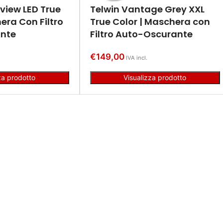
view LED True
Telwin Vantage Grey XXL
era Con Filtro
True Color | Maschera con
nte
Filtro Auto-Oscurante
€
149,00
IVA incl.
za prodotto
Visualizza prodotto