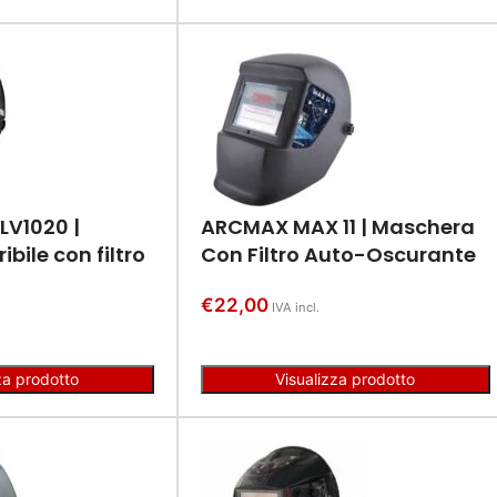
V1020 |
ARCMAX MAX 11 | Maschera
bile con filtro
Con Filtro Auto-Oscurante
€
22,00
IVA incl.
za prodotto
Visualizza prodotto