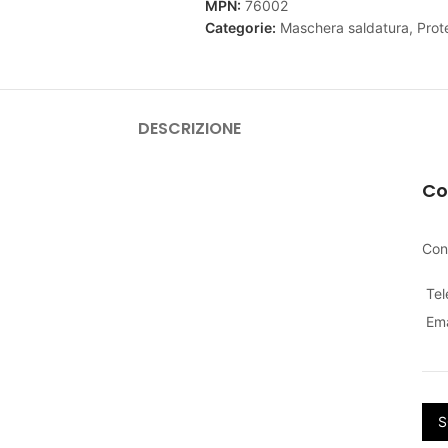
MPN:
76002
Categorie:
Maschera saldatura
,
Prot
DESCRIZIONE
Co
Con
Te
Ema
S