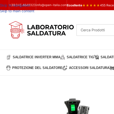
Skip to navigation
+39 045 4649323
info@open-italia.com
★
★
★
★
★
Eccellente
455 Rece
Skip to main content
SALDATRICE INVERTER MMA
SALDATRICE TIG
SALDATR
PROTEZIONE DEL SALDATORE
ACCESSORI SALDATURA