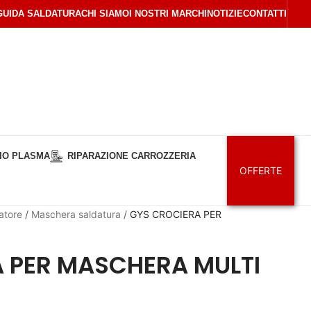
GUIDA SALDATURA
CHI SIAMO
I NOSTRI MARCHI
NOTIZIE
CONTATTI
IO PLASMA
RIPARAZIONE CARROZZERIA
OFFERTE
atore
/
Maschera saldatura
/
GYS CROCIERA PER
 PER MASCHERA MULTI