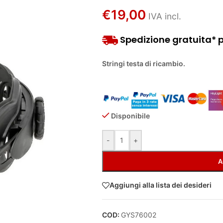
€
19,00
IVA incl.
Spedizione gratuita* pe
Stringi testa di ricambio.
Disponibile
Alternative:
-
+
A
Aggiungi alla lista dei desideri
COD:
GYS76002