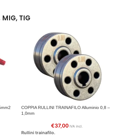
 MIG, TIG
25mm2
COPPIA RULLINI TRAINAFILO Alluminio 0,8 –
INE FIL
1,0mm
€
37,00
IVA incl.
Filo per
Rullini trainafilo.
Carbonio