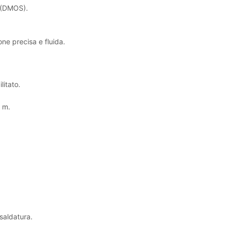
i (DMOS).
one precisa e fluida.
litato.
 m.
saldatura.