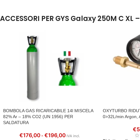
ACCESSORI PER GYS Galaxy 250M C XL – 
BOMBOLA GAS RICARICABILE 14l MISCELA
OXYTURBO RIDU
82% Ar – 18% CO2 (UN 1956) PER
0>32L/min Argon,
SALDATURA
€
5
€
176,00
€
196,00
-
IVA incl.