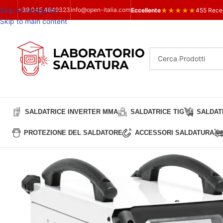
Skip to navigation
+39 045 4649323
info@open-italia.com
★
★
★
★
★
Eccellente
455 Rece
Skip to main content
SALDATRICE INVERTER MMA
SALDATRICE TIG
SALDATR
PROTEZIONE DEL SALDATORE
ACCESSORI SALDATURA