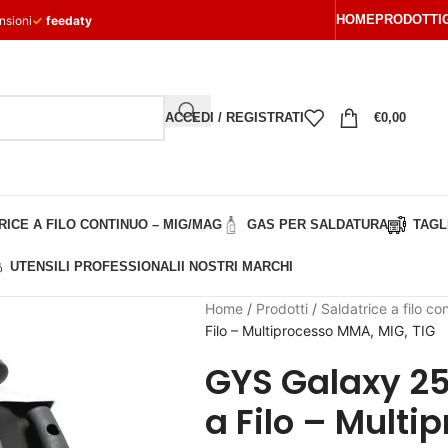
HOME
PRODOTTI
nsioni
✓
feedaty
ACCEDI / REGISTRATI
€
0,00
ICE A FILO CONTINUO – MIG/MAG
GAS PER SALDATURA
TAGL
UTENSILI PROFESSIONALI
I NOSTRI MARCHI
Home
/
Prodotti
/
Saldatrice a filo c
Filo – Multiprocesso MMA, MIG, TIG
GYS Galaxy 25
a Filo – Multi