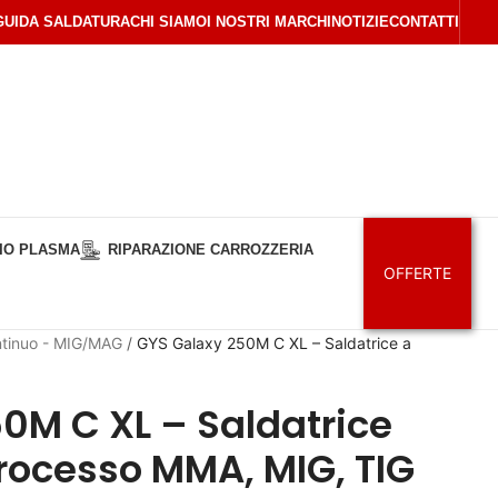
GUIDA SALDATURA
CHI SIAMO
I NOSTRI MARCHI
NOTIZIE
CONTATTI
IO PLASMA
RIPARAZIONE CARROZZERIA
OFFERTE
ontinuo - MIG/MAG
/
GYS Galaxy 250M C XL – Saldatrice a
0M C XL – Saldatrice
processo MMA, MIG, TIG