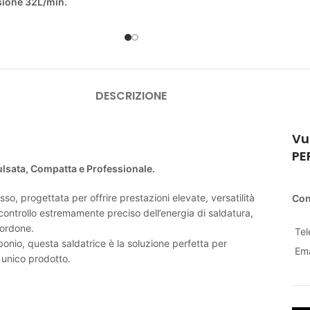
sione 32L/min.
DESCRIZIONE
Vu
PE
sata, Compatta e Professionale.
 progettata per offrire prestazioni elevate, versatilità
Con
controllo estremamente preciso dell’energia di saldatura,
cordone.
Te
arbonio, questa saldatrice è la soluzione perfetta per
Ema
n unico prodotto.