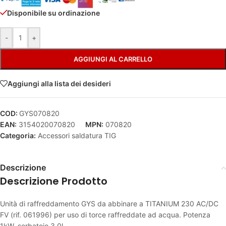
Disponibile su ordinazione
Alternative:
-
+
AGGIUNGI AL CARRELLO
Aggiungi alla lista dei desideri
COD:
GYS070820
EAN:
3154020070820
MPN:
070820
Categoria:
Accessori saldatura TIG
Descrizione
Descrizione Prodotto
Unità di raffreddamento GYS da abbinare a TITANIUM 230 AC/DC
FV (rif. 061996) per uso di torce raffreddate ad acqua. Potenza
1kW, serbatoio 3,0l.