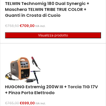
TELWIN Technomig 180 Dual Synergic +
Maschera TELWIN TRIBE TRUE COLOR +
Guanti in Crosta di Cuoio
€
758,50
€
709,00
IVA incl.
Visualizza prodotto
HUGONG Extremig 200W III + Torcia TIG 17V
+ Pinza Porta Elettrodo
€
765,00
€
699,00
IVA incl.