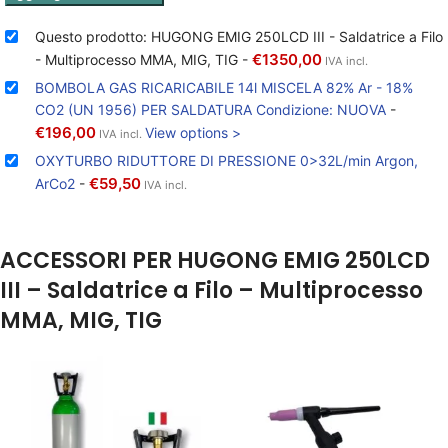
Questo prodotto: HUGONG EMIG 250LCD III - Saldatrice a Filo
€
1350,00
- Multiprocesso MMA, MIG, TIG
-
IVA incl.
BOMBOLA GAS RICARICABILE 14l MISCELA 82% Ar - 18%
CO2 (UN 1956) PER SALDATURA Condizione: NUOVA
-
€
196,00
View options >
IVA incl.
OXYTURBO RIDUTTORE DI PRESSIONE 0>32L/min Argon,
€
59,50
ArCo2
-
IVA incl.
ACCESSORI PER HUGONG EMIG 250LCD
III – Saldatrice a Filo – Multiprocesso
MMA, MIG, TIG