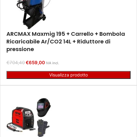
ARCMAX Maxmig 195 + Carrello + Bombola
Ricaricabile Ar/CO2 14L + Riduttore di
pressione
€
704,40
€
659,00
IVA incl.
Visualizza prodotto