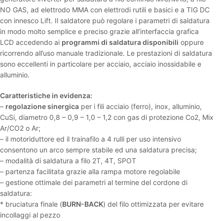
NO GAS, ad elettrodo MMA con elettrodi rutili e basici e a TIG DC
con innesco Lift. Il saldatore può regolare i parametri di saldatura
in modo molto semplice e preciso grazie all’interfaccia grafica
LCD accedendo ai
programmi di saldatura disponibili
oppure
ricorrendo all’uso manuale tradizionale. Le prestazioni di saldatura
sono eccellenti in particolare per acciaio, acciaio inossidabile e
alluminio.
Caratteristiche in evidenza:
–
regolazione sinergica
per i fili acciaio (ferro), inox, alluminio,
CuSi, diametro 0,8 – 0,9 – 1,0 – 1,2 con gas di protezione Co2, Mix
Ar/CO2 o Ar;
– il motoriduttore ed il trainafilo a 4 rulli per uso intensivo
consentono un arco sempre stabile ed una saldatura precisa;
– modalità di saldatura a filo 2T, 4T, SPOT
– partenza facilitata grazie alla rampa motore regolabile
– gestione ottimale dei parametri al termine del cordone di
saldatura:
* bruciatura finale (
BURN-BACK
) del filo ottimizzata per evitare
incollaggi al pezzo