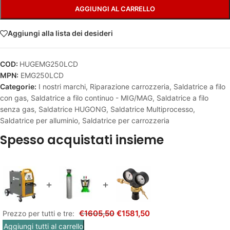
AGGIUNGI AL CARRELLO
Aggiungi alla lista dei desideri
COD:
HUGEMG250LCD
MPN:
EMG250LCD
Categorie:
I nostri marchi
,
Riparazione carrozzeria
,
Saldatrice a filo
con gas
,
Saldatrice a filo continuo - MIG/MAG
,
Saldatrice a filo
senza gas
,
Saldatrice HUGONG
,
Saldatrice Multiprocesso
,
Saldatrice per alluminio
,
Saldatrice per carrozzeria
Spesso acquistati insieme
+
+
€
1605,50
€
1581,50
Prezzo per tutti e tre:
Aggiungi tutti al carrello