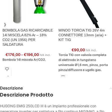
BOMBOLA GAS RICARICABILE
MINOO TORCIA TIG 26V 4m
14l MISCELA 82% Ar – 18%
CONNETTORE 13mm (aria) +
CO2 (UN 1956) PER
KIT TIG
SALDATURA
€
90,00
IVA incl.
€
176,00
€
196,00
-
Torcia TIG con valvola completa
IVA incl.
Bombola 14l miscela Ar/CO2.
di elettrodo in tungsteno
universale Ø1,6 mm, pinza, porta
pinza/diffusore e ugello gas.
Contattaci per
un’OFFERTA
Descrizione
PERSONALIZZATA
di
Descrizione Prodotto
OLTRE 5PZ MIX TORCE
MINOO MIG e TIG.
HUGONG EMIG 250LCD III è un impianto professionale con
generatore inverter per saldatura a filo continuo MIG/MAG, a filo