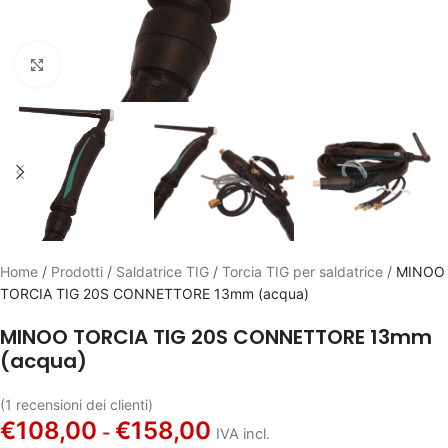
Click to enlarge
Home
/
Prodotti
/
Saldatrice TIG
/
Torcia TIG per saldatrice
/
MINOO
TORCIA TIG 20S CONNETTORE 13mm (acqua)
MINOO TORCIA TIG 20S CONNETTORE 13mm
(acqua)
(
1
recensioni dei clienti)
€
108,00
€
158,00
-
IVA incl.