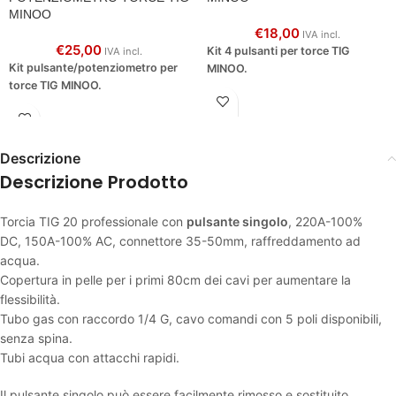
MINOO
€
18,00
IVA incl.
€
25,00
Kit 4 pulsanti per torce TIG
IVA incl.
Kit pulsante/potenziometro per
MINOO.
torce TIG MINOO.
Descrizione
Descrizione Prodotto
Torcia TIG 20 professionale con
pulsante singolo
, 220A-100%
DC, 150A-100% AC, connettore 35-50mm, raffreddamento ad
acqua.
Copertura in pelle per i primi 80cm dei cavi per aumentare la
flessibilità.
Tubo gas con raccordo 1/4 G, cavo comandi con 5 poli disponibili,
senza spina.
Tubi acqua con attacchi rapidi.
Il pulsante singolo può essere facilmente rimosso e sostituito