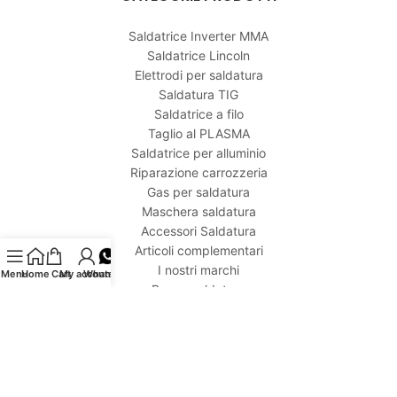
Saldatrice Inverter MMA
Saldatrice Lincoln
Elettrodi per saldatura
Saldatura TIG
Saldatrice a filo
Taglio al PLASMA
Saldatrice per alluminio
Riparazione carrozzeria
Gas per saldatura
Maschera saldatura
Accessori Saldatura
Articoli complementari
I nostri marchi
Menu
Home
Cart
My account
Whatsapp
Banco saldatura
Caricabatteria - Avviatore
Gruppo elettrogeno
Compressore aria
Cannelli per saldatura
Offerte Kit Saldatura