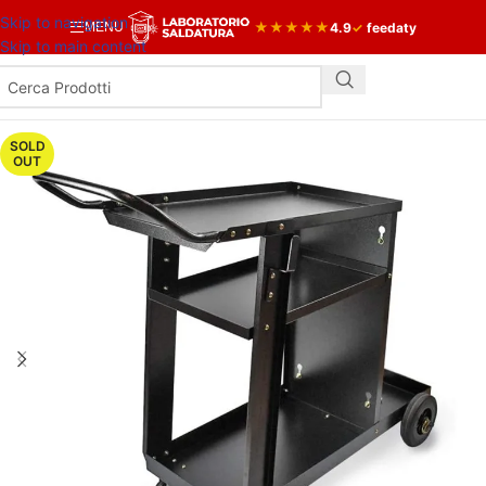
Skip to navigation
★
★
★
★
★
4.9
✓
feedaty
MENU
Skip to main content
SOLD
OUT