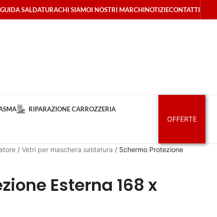
GUIDA SALDATURA
CHI SIAMO
I NOSTRI MARCHI
NOTIZIE
CONTATTI
LASMA
RIPARAZIONE CARROZZERIA
OFFERTE
atore
/
Vetri per maschera saldatura
/
Schermo Protezione
zione Esterna 168 x