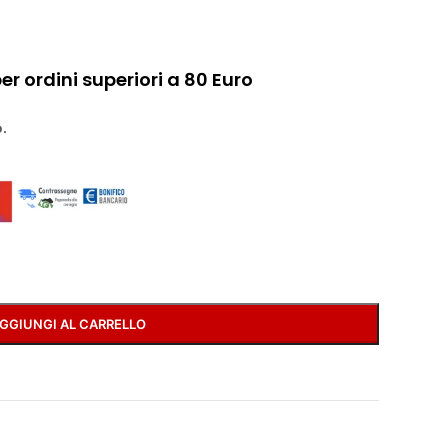
r ordini superiori a 80 Euro
.
GGIUNGI AL CARRELLO