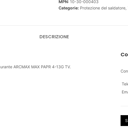
MPN:
10-30-000403
Categorie:
Protezione del saldatore
,
DESCRIZIONE
Co
o-oscurante ARCMAX MAX PAPR 4-13G TV.
Con
Te
Ema
S