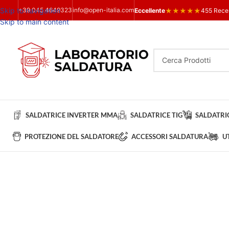
Skip to navigation
+39 045 4649323
info@open-italia.com
★
★
★
★
★
Eccellente
455 Rece
Skip to main content
SALDATRICE INVERTER MMA
SALDATRICE TIG
SALDATRIC
PROTEZIONE DEL SALDATORE
ACCESSORI SALDATURA
U