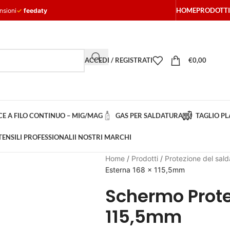
HOME
PRODOTTI
nsioni
✓
feedaty
ACCEDI / REGISTRATI
€
0,00
E A FILO CONTINUO – MIG/MAG
GAS PER SALDATURA
TAGLIO P
TENSILI PROFESSIONALI
I NOSTRI MARCHI
Home
/
Prodotti
/
Protezione del sald
Esterna 168 x 115,5mm
Schermo Prote
115,5mm