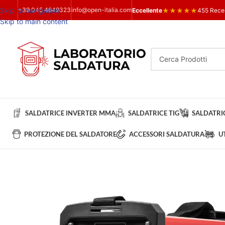
Skip to navigation
+39 045 4649323
info@open-italia.com
★
★
★
★
★
Eccellente
455 Rece
Skip to main content
SALDATRICE INVERTER MMA
SALDATRICE TIG
SALDATRIC
PROTEZIONE DEL SALDATORE
ACCESSORI SALDATURA
U