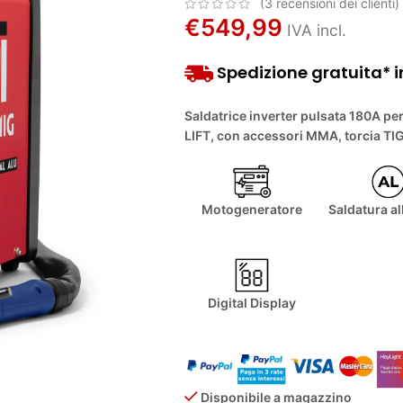
(
3
recensioni dei clienti)
€
549,99
IVA incl.
Spedizione gratuita* i
Saldatrice inverter pulsata 180A pe
LIFT, con accessori MMA, torcia TIG
Motogeneratore
Saldatura a
Digital Display
Disponibile a magazzino