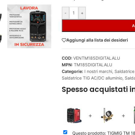
Alternative:
-
+
A
Aggiungi alla lista dei desideri
COD:
VENTM185DIGITALALU
MPN:
TM185DIGITALALU
Categorie:
I nostri marchi
,
Saldatrice
Saldatrice TIG AC/DC alluminio
,
Sald
Spesso acquistati i
+
+
Questo prodotto: TIGMIG TM 185