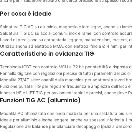
anche per il saldatore evoluto che cerca precisione su spessori sottil
Per cosa è ideale
Saldatura TIG AC su alluminio, magnesio e loro leghe, anche su lamiere
Saldatura TIG DC su acciai comuni, inox e rame, con controllo accur
Lavori di precisione su carpenteria leggera, manutenzioni, custom, offi
Utilizzo anche ad elettrodo MMA, con elettrodi fino a Ø 4 mm, per inter
Caratteristiche in evidenza TIG
Tecnologia IGBT con controllo MCU a 32 bit per stabilità e risposta d
Pannello digitale con regolazioni precise di tutti i parametri del cicl
Modalità 2T/4T selezionabili dalla macchina per adattarsi a lavori bre
Funzione pulsata TIG per regolare frequenza e ampiezza dell’arco e m
Innesco HF e LIFT TIG per avviamenti rapidi e precisi, anche dove l’a
Funzioni TIG AC (alluminio)
Modalità AC ottimizzata con onda morbida per una saldatura più silen
Ideale per alluminio e leghe leggere, anche su spessori inferiori a 1 
Regolazione del
balance
per bilanciare decapaggio (pulizia del cordo