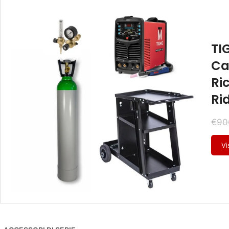
TI
Ca
Ri
Ri
€
90
Vi