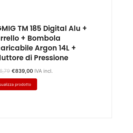
GMIG TM 185 Digital Alu +
rrello + Bombola
caricabile Argon 14L +
duttore di Pressione
6,79
€
839,00
IVA incl.
sualizza prodotto