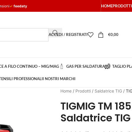
HOME
PRODOTTI
nsioni
✓
feedaty
ACCEDI / REGISTRATI
€
0,00
E A FILO CONTINUO – MIG/MAG
GAS PER SALDATURA
TAGLIO P
TENSILI PROFESSIONALI
I NOSTRI MARCHI
Home
/
Prodotti
/
Saldatrice TIG
/
TIG
TIGMIG TM 185 
Saldatrice TIG