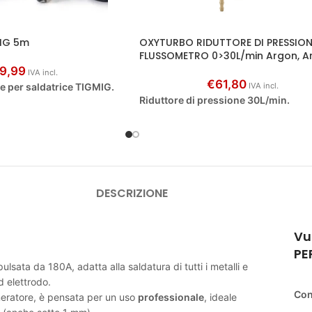
TIG 5m
OXYTURBO RIDUTTORE DI PRESSIO
FLUSSOMETRO 0>30L/min Argon, A
9,99
IVA incl.
€
61,80
 per saldatrice TIGMIG.
IVA incl.
Riduttore di pressione 30L/min.
DESCRIZIONE
Vu
PE
ata da 180A, adatta alla saldatura di tutti i metalli e
d elettrodo.
Con
eratore, è pensata per un uso
professionale
, ideale