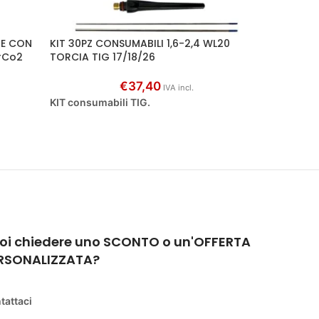
NE CON
KIT 30PZ CONSUMABILI 1,6-2,4 WL20
ELETTR
rCo2
TORCIA TIG 17/18/26
VERDE –
€
37,40
IVA incl.
KIT consumabili TIG.
Elettrod
oi chiedere uno SCONTO o un'OFFERTA
RSONALIZZATA?
tattaci