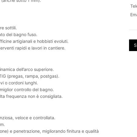
i (anche sotto 1 mm).
Te
Ema
 sottili.
ato del bagno fuso.
cine artigianali e hobbisti evoluti.
S
venti rapidi e lavori in cantiere.
inamica dell’arco superiore.
o TIG (pregas, rampa, postgas).
vi o cordoni lunghi.
iglior controllo del bagno.
lta frequenza non è consigliata.
ziosa, veloce e controllata.
mm.
ne) e penetrazione, migliorando finitura e qualità