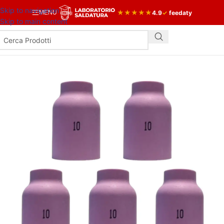
Skip to navigation
★
★
★
★
★
4.9
✓
feedaty
MENU
Skip to main content